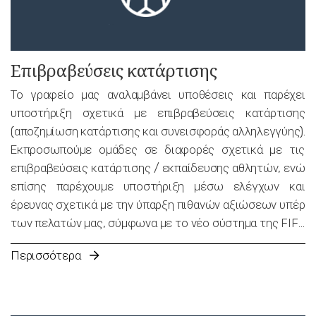
εκπροσώπησή τους ενώπιον των αρμόδιων δικαστικών
οργάνων. Επιπλέον, αναλαμβάνουμε την αναγνώριση και
την εκτέλεση εθνικών και διεθνών αποφάσεων ενώπιον
Επιβραβεύσεις κατάρτισης
των ελληνικών εθνικών δικαστηρίων,
συμπεριλαμβανομένων των αποφάσεων των
Το γραφείο μας αναλαμβάνει υποθέσεις και παρέχει
δικαιοδοτικών οργάνων των διεθνών ομοσπονδιών και
υποστήριξη σχετικά με επιβραβεύσεις κατάρτισης
του CAS.
(αποζημίωση κατάρτισης και συνεισφοράς αλληλεγγύης).
Εκπροσωπούμε ομάδες σε διαφορές σχετικά με τις
επιβραβεύσεις κατάρτισης / εκπαίδευσης αθλητών, ενώ
επίσης παρέχουμε υποστήριξη μέσω ελέγχων και
έρευνας σχετικά με την ύπαρξη πιθανών αξιώσεων υπέρ
των πελατών μας, σύμφωνα με το νέο σύστημα της FIFA
και τον Κανονισμό του
FIFA Clearing House
. Η
Περισσότερα
Αποζημίωση Κατάρτισης είναι ένας μηχανισμός που
θεσπίστηκε από τη FIFA, σύμφωνα με τον οποίο τα
σωματεία που έχουν προπονήσει έναν παίκτη μέχρι τα 21
του χρόνια, δικαιούνται ένα ποσό όταν ο