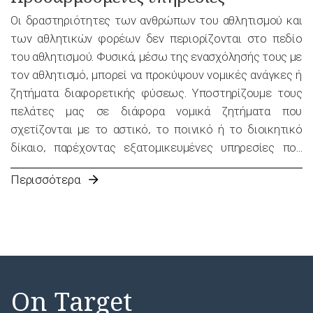
Οι δραστηριότητες των ανθρώπων του αθλητισμού και
των αθλητικών φορέων δεν περιορίζονται στο πεδίο
του αθλητισμού. Φυσικά, μέσω της ενασχόλησής τους με
τον αθλητισμό, μπορεί να προκύψουν νομικές ανάγκες ή
ζητήματα διαφορετικής φύσεως. Υποστηρίζουμε τους
πελάτες μας σε διάφορα νομικά ζητήματα που
σχετίζονται με το αστικό, το ποινικό ή το διοικητικό
δίκαιο, παρέχοντας εξατομικευμένες υπηρεσίες που
είναι κατάλληλες για όλες τις ανάγκες τους. Στόχος μας
Περισσότερα
είναι να εστιάζουμε στις ιδιαίτερες ανάγκες των
πελατών μας και να σας προσφέρουμε τις καλύτερες,
ειδικά σχεδιασμένες υπηρεσίες που θα σας επιτρέψουν
να επικεντρωθείτε στο ουσιαστικό μέρος του
επαγγέλματός σας, τον αθλητισμό.
On Target