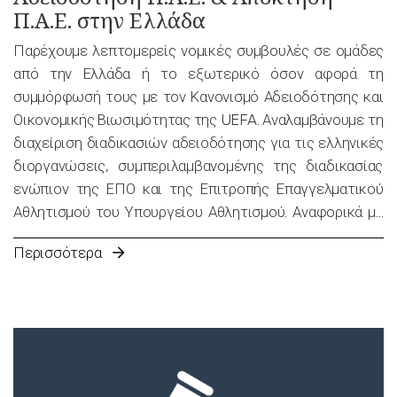
Π.Α.Ε. στην Ελλάδα
Παρέχουμε λεπτομερείς νομικές συμβουλές σε ομάδες
από την Ελλάδα ή το εξωτερικό όσον αφορά τη
συμμόρφωσή τους με τον Κανονισμό Αδειοδότησης και
Οικονομικής Βιωσιμότητας της UEFA. Αναλαμβάνουμε τη
διαχείριση διαδικασιών αδειοδότησης για τις ελληνικές
διοργανώσεις, συμπεριλαμβανομένης της διαδικασίας
ενώπιον της ΕΠΟ και της Επιτροπής Επαγγελματικού
Αθλητισμού του Υπουργείου Αθλητισμού. Αναφορικά με
την Επιτροπή Επαγγελματικού Αθλητισμού του
Περισσότερα
Υπουργείου Αθλητισμού, αναλαμβάνουμε επίσης τις
διαδικασίες σχετικά με την απόκτηση μετοχών μιας
αθλητικής Ανώνυμης Εταιρείας.