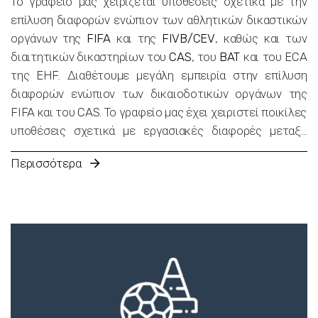
Το γραφείο μας χειρίζεται υποθέσεις σχετικά με την
επίλυση διαφορών ενώπιον των αθλητικών δικαστικών
οργάνων της
FIFA
και της
FIVB/CEV
, καθώς και των
διαιτητικών δικαστηρίων του
CAS
, του
BAT
και του ECA
της EHF. Διαθέτουμε μεγάλη εμπειρία στην επίλυση
διαφορών ενώπιον των δικαιοδοτικών οργάνων της
FIFA και του CAS. Το γραφείο μας έχει χειριστεί ποικίλες
υποθέσεις σχετικά με εργασιακές διαφορές μεταξύ
ομάδων και ποδοσφαιριστών, συμπεριλαμβανομένων
Περισσότερα
υποθέσεων που σχετίζονται με ληξιπρόθεσμες οφειλές
καθώς και με καταγγελίες συμβολαίου. Επιπλέον
χειριζόμαστε υποθέσεις που αφορούν οικονομικές
διαφορές μεταξύ αθλητικών διαμεσολαβητών και
συλλόγων καθώς και μεταξύ συλλόγων αναφορικά με
συμβατικές διαφορές από μετεγγραφές. Η εμπειρία μας
και η σχολαστική ανάλυση κάθε μεμονωμένης υπόθεσης
είναι σημαντική για την παροχή των καλύτερων δυνατών
συμβουλών στους πελάτες μας και για την επιτυχή