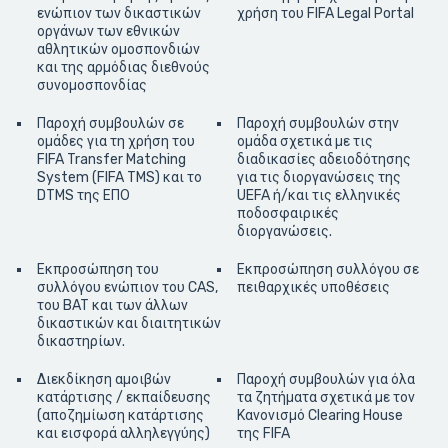
ενώπιον των δικαστικών
χρήση του FIFA Legal Portal
οργάνων των εθνικών
αθλητικών ομοσπονδιών
και της αρμόδιας διεθνούς
συνομοσπονδίας
Παροχή συμβουλών σε
Παροχή συμβουλών στην
ομάδες για τη χρήση του
ομάδα σχετικά με τις
FIFA Transfer Matching
διαδικασίες αδειοδότησης
System (FIFA TMS) και το
για τις διοργανώσεις της
DTMS της ΕΠΟ
UEFA ή/και τις ελληνικές
ποδοσφαιρικές
διοργανώσεις.
Εκπροσώπηση του
Εκπροσώπηση συλλόγου σε
συλλόγου ενώπιον του CAS,
πειθαρχικές υποθέσεις
του BAT και των άλλων
δικαστικών και διαιτητικών
δικαστηρίων.
Διεκδίκηση αμοιβών
Παροχή συμβουλών για όλα
κατάρτισης / εκπαίδευσης
τα ζητήματα σχετικά με τον
(αποζημίωση κατάρτισης
Κανονισμό Clearing House
και εισφορά αλληλεγγύης)
της FIFA